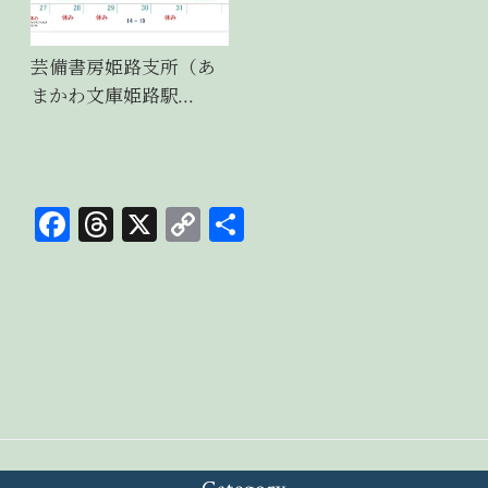
芸備書房姫路支所（あ
まかわ文庫姫路駅…
Fa
T
X
C
共
ce
hr
op
有
bo
ea
y
ok
ds
Li
n
k