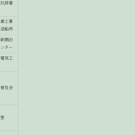
究社辞書
菱重工業
戸造船所
戸新聞出
センター
友電気工
著普及会
文堂