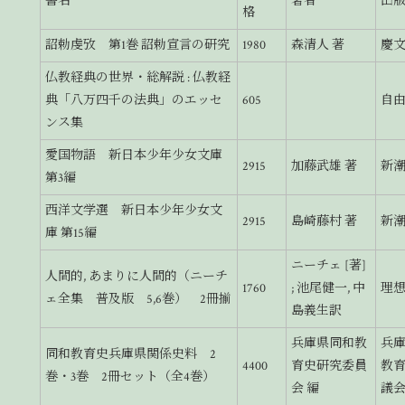
書名
著者
出
格
詔勅虔攷 第1巻 詔勅宣言の研究
1980
森清人 著
慶
仏教経典の世界・総解説 : 仏教経
典「八万四千の法典」のエッセ
605
自
ンス集
愛国物語 新日本少年少女文庫
2915
加藤武雄 著
新
第3編
西洋文学選 新日本少年少女文
2915
島崎藤村 著
新
庫 第15編
ニーチェ [著]
人間的, あまりに人間的（ニーチ
1760
; 池尾健一, 中
理
ェ全集 普及版 5,6巻） 2冊揃
島義生訳
兵庫県同和教
兵
同和教育史兵庫県関係史料 2
4400
育史研究委員
教
巻・3巻 2冊セット（全4巻）
会 編
議