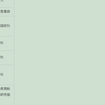
版元
文堂書店
由国民社
潮社
潮社
想社
庫県同和
育研究協
会