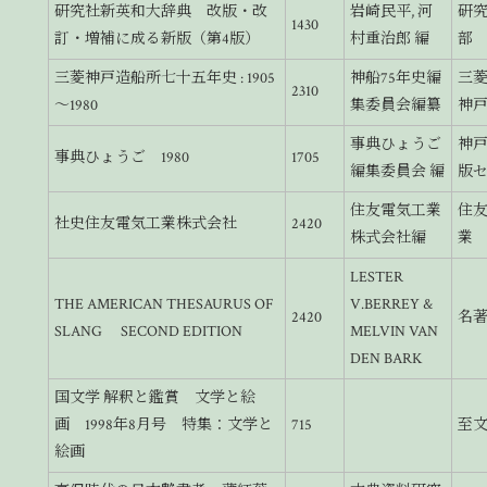
研究社新英和大辞典 改版・改
岩崎民平, 河
研
1430
訂・増補に成る新版（第4版）
村重治郎 編
部
三菱神戸造船所七十五年史 : 1905
神船75年史編
三
2310
～1980
集委員会編纂
神
事典ひょうご
神
事典ひょうご 1980
1705
編集委員会 編
版
住友電気工業
住
社史住友電気工業株式会社
2420
株式会社編
業
LESTER
THE AMERICAN THESAURUS OF
V.BERREY &
2420
名
SLANG SECOND EDITION
MELVIN VAN
DEN BARK
国文学 解釈と鑑賞 文学と絵
画 1998年8月号 特集：文学と
715
至
絵画