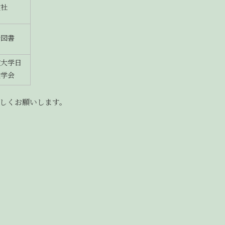
文社
治図書
道大学日
文学会
しくお願いします。