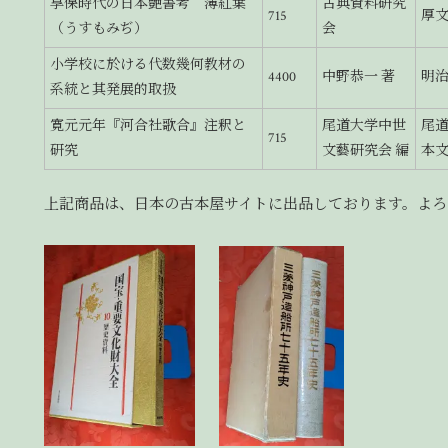
享保時代の日本艶書考 薄紅葉
古典資料研究
715
厚
（うすもみぢ）
会
小学校に於ける代数幾何教材の
4400
中野恭一 著
明
系統と其発展的取扱
寛元元年『河合社歌合』注釈と
尾道大学中世
尾
715
研究
文藝研究会 編
本
上記商品は、日本の古本屋サイトに出品しております。よろ