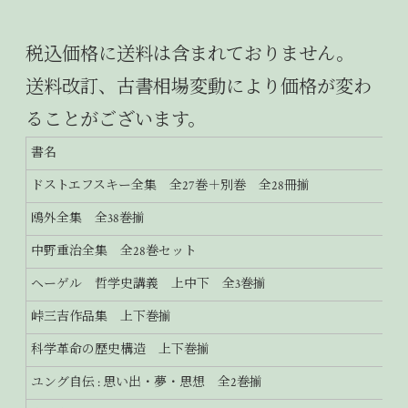
税込価格に送料は含まれておりません。
送料改訂、古書相場変動により価格が変わ
ることがございます。
書名
ドストエフスキー全集 全27巻＋別巻 全28冊揃
鴎外全集 全38巻揃
中野重治全集 全28巻セット
ヘーゲル 哲学史講義 上中下 全3巻揃
峠三吉作品集 上下巻揃
科学革命の歴史構造 上下巻揃
ユング自伝 : 思い出・夢・思想 全2巻揃