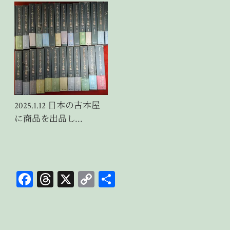
2025.1.12 日本の古本屋
に商品を出品し…
Fa
T
X
C
共
ce
hr
op
有
bo
ea
y
ok
ds
Li