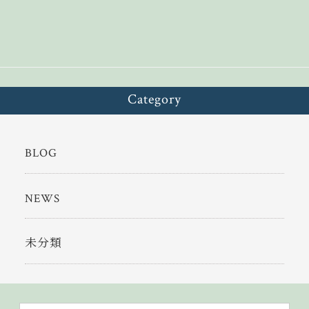
n
k
Category
BLOG
NEWS
未分類