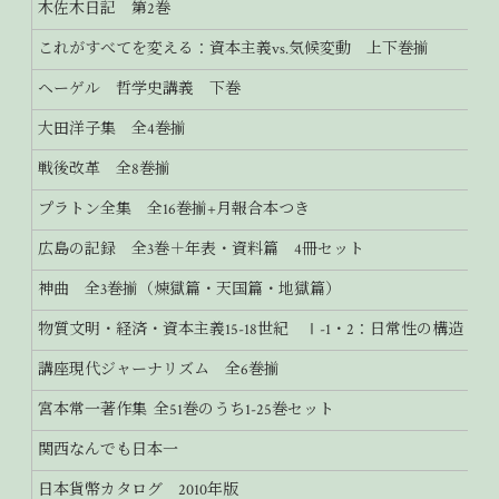
木佐木日記 第2巻
これがすべてを変える：資本主義vs.気候変動 上下巻揃
ヘーゲル 哲学史講義 下巻
大田洋子集 全4巻揃
戦後改革 全8巻揃
プラトン全集 全16巻揃+月報合本つき
広島の記録 全3巻＋年表・資料篇 4冊セット
神曲 全3巻揃（煉獄篇・天国篇・地獄篇）
物質文明・経済・資本主義15-18世紀 Ⅰ-1・2：日常性の構造 2
講座現代ジャーナリズム 全6巻揃
宮本常一著作集 全51巻のうち1-25巻セット
関西なんでも日本一
日本貨幣カタログ 2010年版