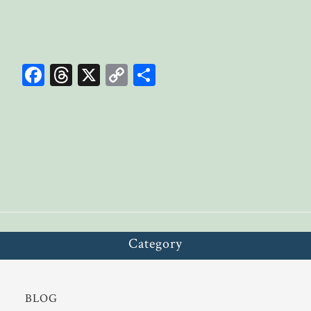
Fa
T
X
C
共
ce
hr
op
有
bo
ea
y
ok
ds
Li
n
k
Category
BLOG