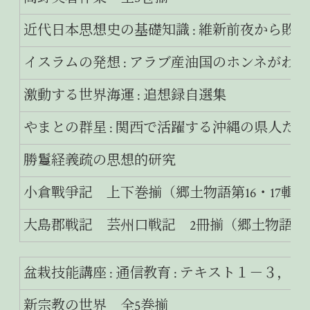
近代日本思想史の基礎知識 : 維新前夜から敗
イスラムの発想 : アラブ産油国のホンネがわか
激動する世界海運 : 追想録自選集
やまとの群星 : 関西で活躍する沖縄の県人たち
勝鬘経義疏の思想的研究
小倉戰爭記 上下巻揃（郷土物語第16・17輯）
大島郡戦記 芸州口戦記 2冊揃（郷土物語第18
盆栽技能講座 : 通信教育 : テキスト１－３，
新宗教の世界 全5巻揃