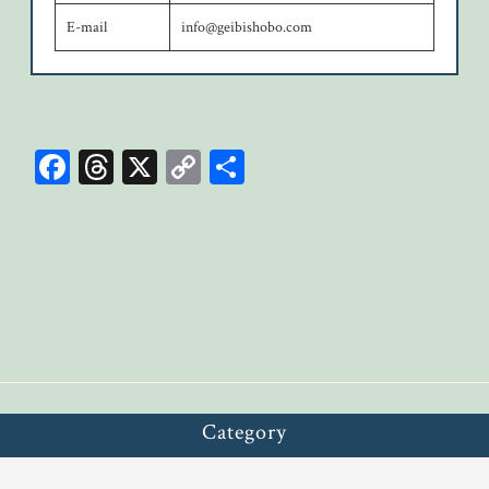
E-mail
info@geibishobo.com
Fa
T
X
C
共
ce
hr
op
有
bo
ea
y
ok
ds
Li
n
k
Category