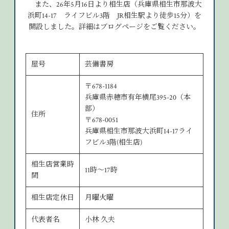
また、26年5月16日より相生店（兵庫県相生市那波大
浜町14-17 ライフビル3階 JR相生駅より徒歩15分）を
開設しました。詳細はブログページをご覧ください。
屋号
芸備書房
〒678-1184
兵庫県赤穂市有年横尾395-20（本
部）
住所
〒678-0051
兵庫県相生市那波大浜町14-17ライ
フビル3階(相生店)
相生店営業時
11時～17時
間
相生店定休日
月曜火曜
代表者名
小林 久夫