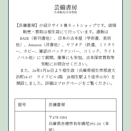
【芸備書房】の紹介サイト兼ネットショップです。店頭
販売・買取は相生店にて行っています。通販は
BASE（新刊書他）、日本の古本屋（学術書、美術
他）、Amazon（洋書他）、ヤフオク（鉄道、ミリタリ
ー、ホビー、雑誌のバックナンバー、コミック、ライト
ノベル他）にて展開。催事にも参加。古本探索買取等
気軽にお問合せください。
また、26年5月16日より相生店（兵庫県相生市那波大
浜町14-17 ライフビル3階 JR相生駅より徒歩15分）を
開設しました。詳細はブログページをご覧ください。
屋号
芸備書房
〒678-1184
兵庫県赤穂市有年横尾395-20（本
部）