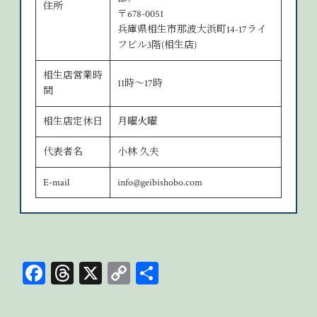
住所
〒678-0051
兵庫県相生市那波大浜町14-17ライ
フビル3階(相生店)
相生店営業時
11時～17時
間
相生店定休日
月曜火曜
代表者名
小林 久夫
E-mail
info@geibishobo.com
Fa
T
X
C
共
ce
hr
op
有