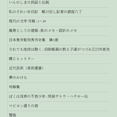
いんのしまの民話と伝説
私のそれいゆ日記 駆け出し記者の銀座八丁
現代の文学 月報 : 1～39
風景としての建築 : 旅のメモ・設計のメモ
日本象牙彫刻秀作全集 第5巻
それでも地球は動く : 旧制姫高の教え子達がつづる江口朴郎先生
蝶とヒットラー
近代芸術（美術選書）
夢のかけら
句解集
ぼくは浅草の不良少年 : 実録サトウ・ハチロー伝
マビヨン通りの店
警笛