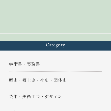
bo
ea
y
ok
ds
Li
n
k
Category
学術書・実務書
歴史・郷土史・社史・団体史
芸術・美術工芸・デザイン